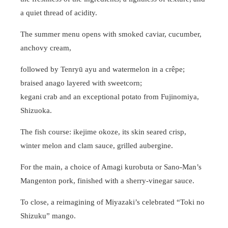
a quiet thread of acidity.
The summer menu opens with smoked caviar, cucumber,
anchovy cream,
followed by Tenryū ayu and watermelon in a crêpe;
braised anago layered with sweetcorn;
kegani crab and an exceptional potato from Fujinomiya,
Shizuoka.
The fish course: ikejime okoze, its skin seared crisp,
winter melon and clam sauce, grilled aubergine.
For the main, a choice of Amagi kurobuta or Sano-Man’s
Mangenton pork, finished with a sherry-vinegar sauce.
To close, a reimagining of Miyazaki’s celebrated “Toki no
Shizuku” mango.