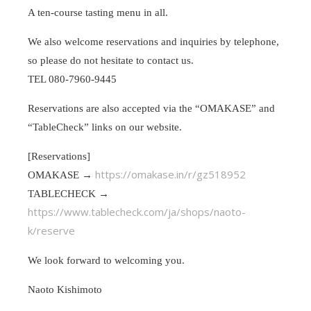
A ten-course tasting menu in all.
We also welcome reservations and inquiries by telephone,
so please do not hesitate to contact us.
TEL 080-7960-9445
Reservations are also accepted via the “OMAKASE” and
“TableCheck” links on our website.
[Reservations]
https://omakase.in/r/gz518952
OMAKASE →
TABLECHECK →
https://www.tablecheck.com/ja/shops/naoto-
k/reserve
We look forward to welcoming you.
Naoto Kishimoto